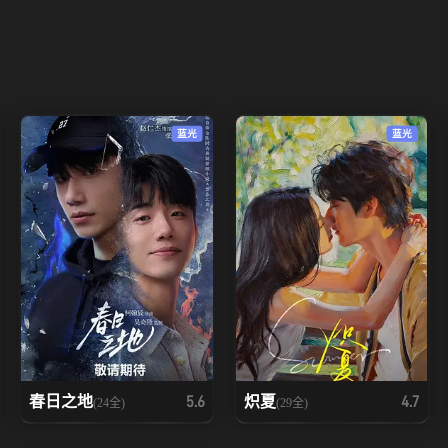
蓝光
蓝光
春日之地
炽夏
5.6
4.7
(24全)
(29全)