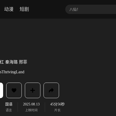
动漫
短剧
红
秦海璐
邢菲
sThrivingLand
国语
2025.08.13
45分56秒
语言
上映时间
片长