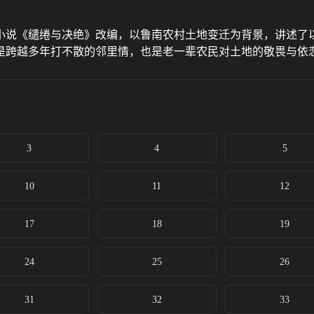
说《缱绻与决绝》改编，以鲁南农村土地变迁为背景，讲述了以
是跨越多年打不散的邻里情，也是老一辈农民对土地的敬畏与依
3
4
5
10
11
12
17
18
19
24
25
26
31
32
33