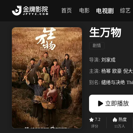
电视剧
首页
电影
综艺
生万物
剧情
导演:
刘家成
主演:
杨幂
欧豪
倪大
别名:
缱绻与决绝
Thi
立即播放
7.2
热度
评分
11万
人