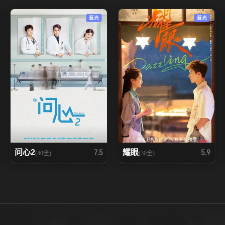
蓝光
蓝光
问心2
耀眼
7.5
5.9
(40全)
(30全)