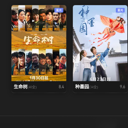
蓝光
蓝光
生命树
种墨园
8.4
9.6
(40全)
(34全)