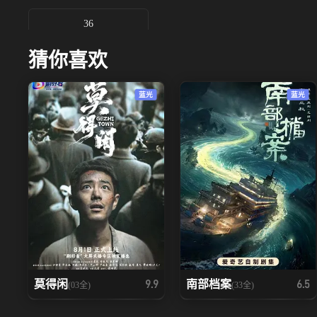
36
猜你喜欢
蓝光
蓝光
莫得闲
南部档案
9.9
6.5
(03全)
(33全)