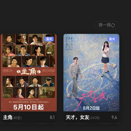
换一换
蓝光
蓝光
主角
天才，女友
8.1
9.6
(48全)
(14/28)