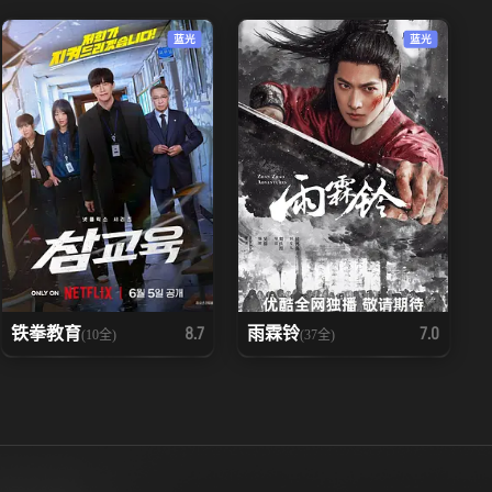
蓝光
蓝光
铁拳教育
雨霖铃
8.7
7.0
(10全)
(37全)