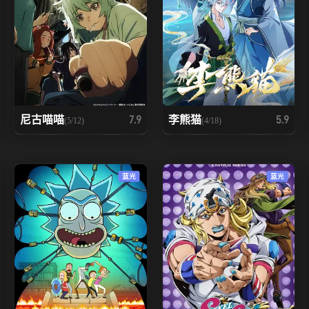
尼古喵喵
李熊猫
7.9
5.9
(5/12)
(4/18)
蓝光
蓝光