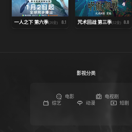
一人之下 第六季
咒术回战 第三季
8.1
8.8
(26全)
(12全)
影视分类
电影
电视剧
综艺
动漫
短剧