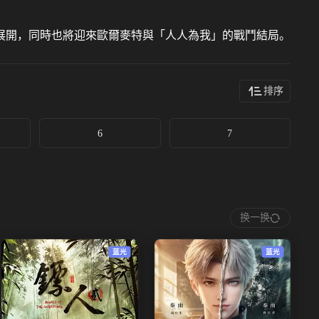
展開，同時也將迎來歐爾麥特與「人人為我」的戰鬥結局。
排序
6
7
换一换
蓝光
蓝光