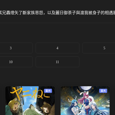
其兄轟燈矢了斷家族恩怨，以及麗日御茶子與渡我被身子的相遇
3
4
5
10
11
蓝光
蓝光