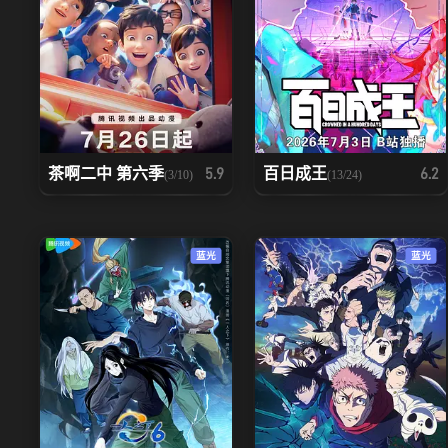
茶啊二中 第六季
百日成王
5.9
6.2
(3/10)
(13/24)
蓝光
蓝光