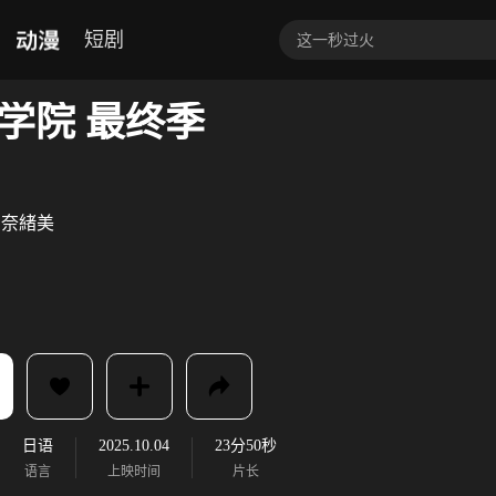
动漫
短剧
学院 最终季
山奈緒美
日语
2025.10.04
23分50秒
语言
上映时间
片长