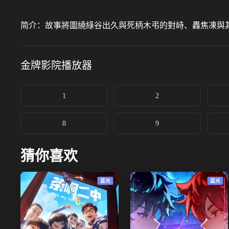
简介：
故事將圍繞綠谷出久與死柄木弔的對峙、轟焦凍與
金牌影院
播放器
1
2
8
9
猜你喜欢
蓝光
蓝光