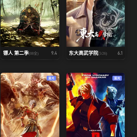
镖人 第二季
东大高武学院
9.4
6.1
(08全)
(5/26)
蓝光
蓝光