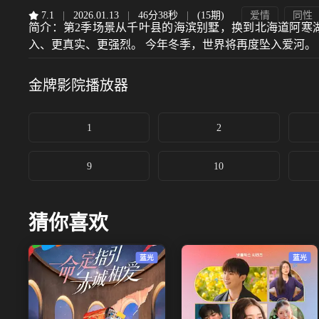
7.1
|
2026.01.13
|
46分38秒
|
(15期)
爱情
同性
简介：
第2季场景从千叶县的海滨别墅，换到北海道阿寒湖
入、更真实、更强烈。 今年冬季，世界将再度坠入爱河。
金牌影院
播放器
1
2
9
10
猜你喜欢
蓝光
蓝光