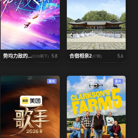
势均力敌的...
合宿相亲2
5.8
5.6
(0330期下)
(07期)
蓝光
蓝光