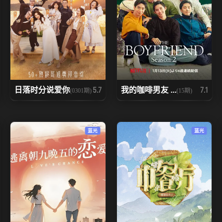
日落时分说爱你
我的咖啡男友 ...
5.7
7.1
(0301期)
(15期)
蓝光
蓝光