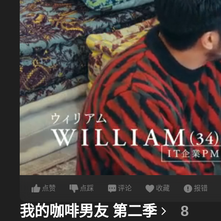
点赞
点踩
评论
收藏
报错
我的咖啡男友 第二季
8
更多信息