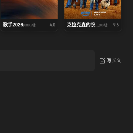
歌手2026
克拉克森的农...
4.0
9.6
(0808期)
(08期)
写长文