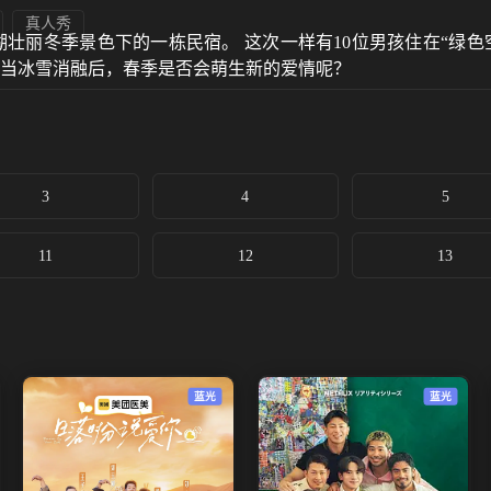
真人秀
壮丽冬季景色下的一栋民宿。 这次一样有10位男孩住在“绿
 当冰雪消融后，春季是否会萌生新的爱情呢？
3
4
5
11
12
13
蓝光
蓝光